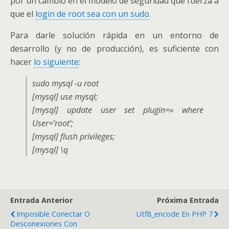
por un cambio en el modelo de seguridad que fuerza a
que el
login de root sea con un sudo
.
Para darle solución rápida en un entorno de
desarrollo (y no de producción), es suficiente con
hacer
lo siguiente
:
sudo mysql -u root
[mysql] use mysql;
[mysql] update user set plugin=» where
User=’root’;
[mysql] flush privileges;
[mysql] \q
Entrada Anterior
Próxima Entrada
Imposible Conectar O
Utf8_encode En PHP 7
Desconexiones Con