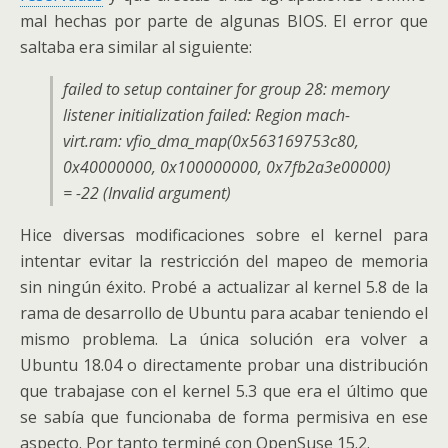
mal hechas por parte de algunas BIOS. El error que
saltaba era similar al siguiente:
failed to setup container for group 28: memory
listener initialization failed: Region mach-
virt.ram: vfio_dma_
map(0x563169753
c80,
0x40000000, 0x100000000, 0x7fb2a3e00000)
= -22 (Invalid argument)
Hice diversas modificaciones sobre el kernel para
intentar evitar la restricción del mapeo de memoria
sin ningún éxito. Probé a actualizar al kernel 5.8 de la
rama de desarrollo de Ubuntu para acabar teniendo el
mismo problema. La única solución era volver a
Ubuntu 18.04 o directamente probar una distribución
que trabajase con el kernel 5.3 que era el último que
se sabía que funcionaba de forma permisiva en ese
aspecto. Por tanto terminé con OpenSuse 15.2.